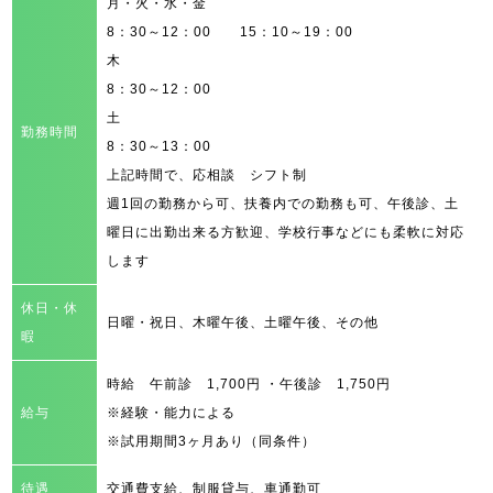
月・火・水・金
8：30～12：00 15：10～19：00
木
8：30～12：00
土
勤務時間
8：30～13：00
上記時間で、応相談 シフト制
週1回の勤務から可、扶養内での勤務も可、午後診、土
曜日に出勤出来る方歓迎、学校行事などにも柔軟に対応
します
休日・休
日曜・祝日、木曜午後、土曜午後、その他
暇
時給 午前診 1,700円 ・午後診 1,750円
給与
※経験・能力による
※試用期間3ヶ月あり（同条件）
待遇
交通費支給、制服貸与、車通勤可