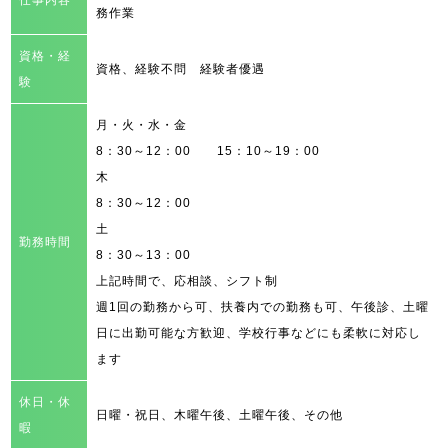
仕事内容
務作業
資格・経
資格、経験不問 経験者優遇
験
月・火・水・金
8：30～12：00 15：10～19：00
木
8：30～12：00
土
勤務時間
8：30～13：00
上記時間で、応相談、シフト制
週1回の勤務から可、扶養内での勤務も可、午後診、土曜
日に出勤可能な方歓迎、学校行事などにも柔軟に対応し
ます
休日・休
日曜・祝日、木曜午後、土曜午後、その他
暇