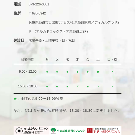
電話
079-226-3381
住所
〒670-0942
兵庫県姫路市日出町3丁目38-1 東姫路駅前メディカルプラザ2
Ｆ
（アルカドラッグストア東姫路店2F）
休診日
木曜午後・土曜午後・日・祝日
診療時間
月
火
水
木
金
土
日・祝
9:00 - 12:00
●
●
●
●
●
★
×
15:30 - 18:30
●
●
●
×
●
×
×
★
：土曜のみ9:00〜13:00診療
なお、4/1より午後の診察時間が、15:30～18:30に変更しました。