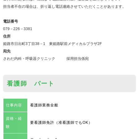
担当者不在の場合は、折り返し電話連絡させていただくことがあります。
電話番号
079－226－3381
住所
姫路市日出町3丁目38－1 東姫路駅前メディカルプラザ2F
宛先
さわだ内科・呼吸器クリニック 採用担当係宛
看護師 パート
仕事内容
看護師業務全般
資格・経
要看護師免許（准看護師でもOK）
験