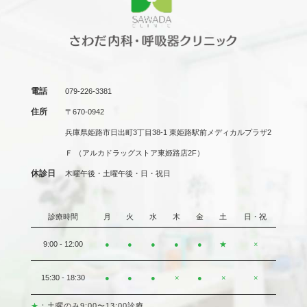
電話
079-226-3381
住所
〒670-0942
兵庫県姫路市日出町3丁目38-1 東姫路駅前メディカルプラザ2
Ｆ
（アルカドラッグストア東姫路店2F）
休診日
木曜午後・土曜午後・日・祝日
診療時間
月
火
水
木
金
土
日・祝
9:00 - 12:00
●
●
●
●
●
★
×
15:30 - 18:30
●
●
●
×
●
×
×
★
：土曜のみ9:00〜13:00診療