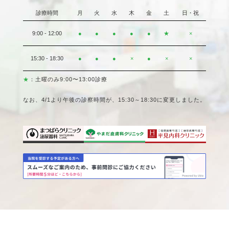
診療時間
月
火
水
木
金
土
日・祝
9:00 - 12:00
●
●
●
●
●
★
×
15:30 - 18:30
●
●
●
×
●
×
×
★
：土曜のみ9:00〜13:00診療
なお、4/1より午後の診察時間が、15:30～18:30に変更しました。