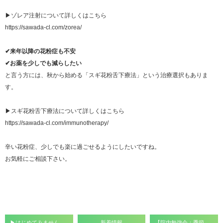
▶ゾレア注射について詳しくはこちら
https://sawada-cl.com/zorea/
✔来年以降の花粉症も不安
✔お薬を少しでも減らしたい
と言う方には、秋から始める「スギ花粉舌下療法」という治療選択もありま
す。
▶スギ花粉舌下療法について詳しくはこちら
https://sawada-cl.com/immunotherapy/
辛い花粉症、少しでも楽に過ごせるようにしたいですね。
お気軽にご相談下さい。
▶はじめてみませんか？人生会議（ＡＣＰ） 講演のお知らせ◀
新着情報
【院内勉強会：季節性アレルギー性鼻炎治療薬 ゾレア】