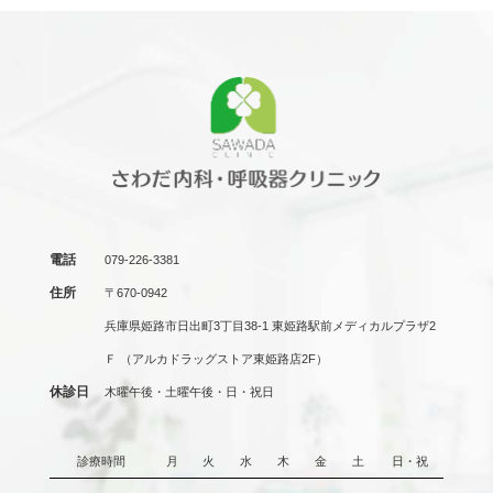
電話
079-226-3381
住所
〒670-0942
兵庫県姫路市日出町3丁目38-1 東姫路駅前メディカルプラザ2
Ｆ
（アルカドラッグストア東姫路店2F）
休診日
木曜午後・土曜午後・日・祝日
診療時間
月
火
水
木
金
土
日・祝